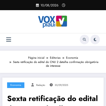
Pular
10/08/2026
para
o
conteúdo
Página inicial
Editorias
Economia
Sexta retificação do edital do CNU 2 detalha confirmação obrigatória
de interesse
Economia
Redação
30/09/2025
Sexta retificação do edital