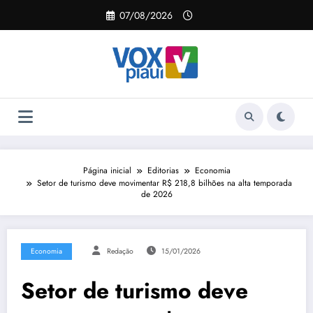
Pular
07/08/2026
para
o
conteúdo
Página inicial
Editorias
Economia
Setor de turismo deve movimentar R$ 218,8 bilhões na alta temporada
de 2026
Economia
Redação
15/01/2026
Setor de turismo deve