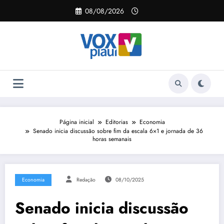
Pular
08/08/2026
para
o
conteúdo
Página inicial
Editorias
Economia
Senado inicia discussão sobre fim da escala 6×1 e jornada de 36
horas semanais
Economia
Redação
08/10/2025
Senado inicia discussão