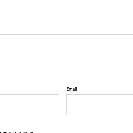
Email
 que eu comentar.