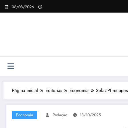
Pular
06/08/2026
para
o
conteúdo
Página inicial
Editorias
Economia
Sefaz-PI recuper
Economia
Redação
13/10/2025