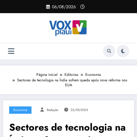
Pular
06/08/2026
para
o
conteúdo
Página inicial
Editorias
Economia
Sectores de tecnologia na Índia sofrem queda após nova reforma nos
EUA
Economia
Redação
22/09/2025
Sectores de tecnologia na