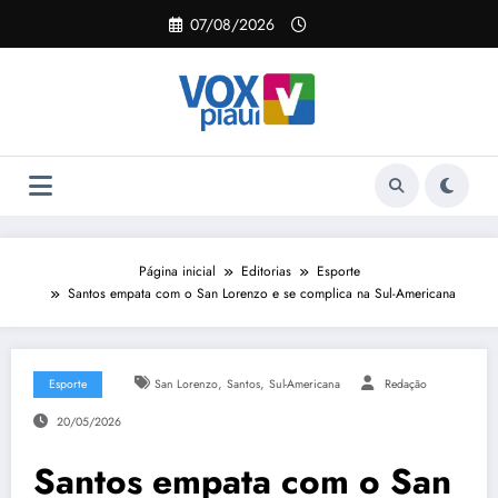
Pular
07/08/2026
para
o
conteúdo
Página inicial
Editorias
Esporte
Santos empata com o San Lorenzo e se complica na Sul-Americana
,
,
Esporte
San Lorenzo
Santos
Sul-Americana
Redação
20/05/2026
Santos empata com o San