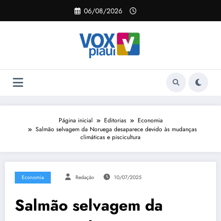
Pular
06/08/2026
para
o
conteúdo
Página inicial
Editorias
Economia
Salmão selvagem da Noruega desaparece devido às mudanças
climáticas e piscicultura
Economia
Redação
10/07/2025
Salmão selvagem da