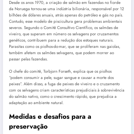
Desde os anos 1970, a criação de salmão em fazendas no fiorde
da Noruega tornou-se uma indústria bilionária, responsável por 12
bilhões de dólares anuais, atrás apenas do petróleo e gás no país.
Contudo, esse modelo de piscicultura gera problemas ambientais
severos. Segundo o Comitê Consultivo Científico, os salmões de
viveiro, que superam em número os selvagens por cruzamentos
genéticos, contribuem para a redução dos estoques naturais.
Parasitas como os piolhos-do-mar, que se proliferam nas gaiolas,
também afetam os salmões selvagens, que podem morrer ao
passar pelas fazendas.
O chefe do comitê, Torbjorn Forseth, explica que os piolhos
“podem consumir a pele, sugar sangue e causar a morte dos
peixes”. Além disso, a fuga de peixes de viveiro e o cruzamento
com os selvagens criam características prejudiciais à sobrevivência
do salmão nativo, como o crescimento rápido, que prejudica a
adaptação ao ambiente natural.
Medidas e desafios para a
preservação