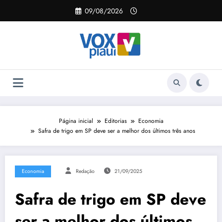
Pular
09/08/2026
para
o
conteúdo
Página inicial
Editorias
Economia
Safra de trigo em SP deve ser a melhor dos últimos três anos
Economia
Redação
21/09/2025
Safra de trigo em SP deve
ser a melhor dos últimos