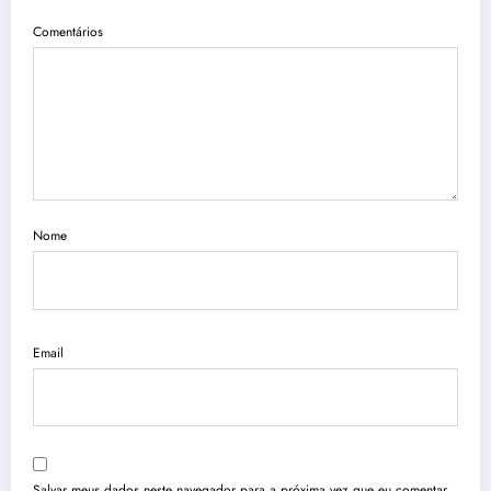
Comentários
Nome
Email
Salvar meus dados neste navegador para a próxima vez que eu comentar.