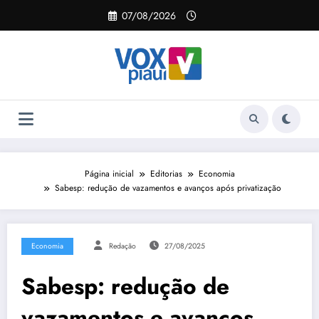
Pular
07/08/2026
para
o
conteúdo
Página inicial
Editorias
Economia
Sabesp: redução de vazamentos e avanços após privatização
Economia
Redação
27/08/2025
Sabesp: redução de
vazamentos e avanços