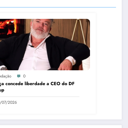
edação
0
iça concede liberdade a CEO do DF
up
9/07/2026