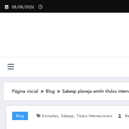
Pular
08/08/2026
para
o
conteúdo
Página inicial
Blog
Sabesp planeja emitir títulos inte
,
,
Blog
Emissões
Sabesp
Títulos Internacionais
R