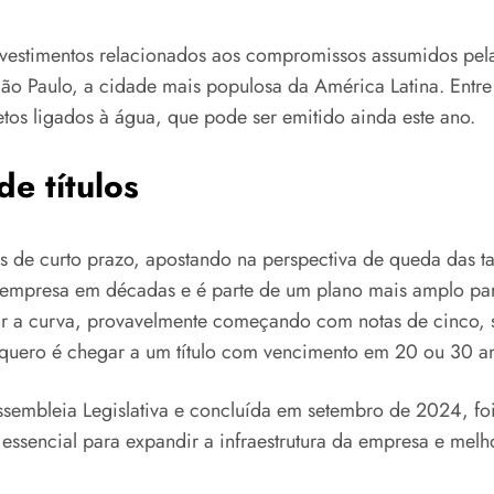
 investimentos relacionados aos compromissos assumidos pe
m São Paulo, a cidade mais populosa da América Latina. En
jetos ligados à água, que pode ser emitido ainda este ano.
e títulos
e curto prazo, apostando na perspectiva de queda das tax
 empresa em décadas e é parte de um plano mais amplo para 
uir a curva, provavelmente começando com notas de cinco, 
u quero é chegar a um título com vencimento em 20 ou 30 a
embleia Legislativa e concluída em setembro de 2024, foi 
é essencial para expandir a infraestrutura da empresa e mel