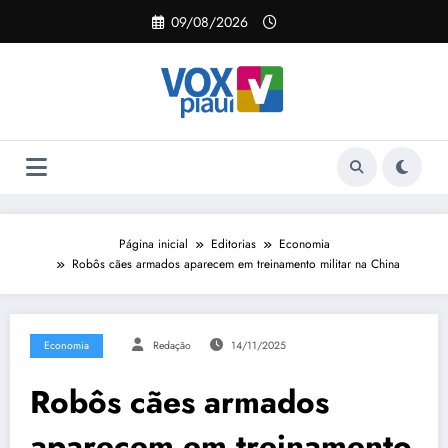
Pular
09/08/2026
para
o
conteúdo
Página inicial
Editorias
Economia
Robôs cães armados aparecem em treinamento militar na China
Economia
Redação
14/11/2025
Robôs cães armados
aparecem em treinamento