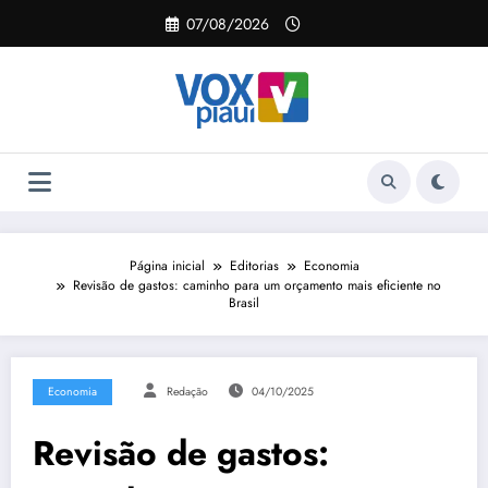
Pular
07/08/2026
para
o
conteúdo
Página inicial
Editorias
Economia
Revisão de gastos: caminho para um orçamento mais eficiente no
Brasil
Economia
Redação
04/10/2025
Revisão de gastos: