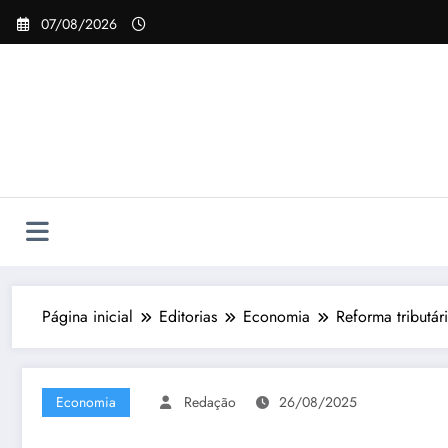
Pular
07/08/2026
para
o
conteúdo
Página inicial
Editorias
Economia
Reforma tributár
Economia
Redação
26/08/2025