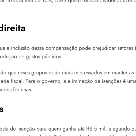
ar taxas acima de 10%, MAS quem recebe dividendos de di
ireita
que a inclusão dessa compensação pode prejudicar setores 
redução de gastos públicos.
ando que esses grupos estão mais interessados em manter a
dade fiscal. Para o governo, a eliminação de isenções é um
andes fortunas.
s
sta de isenção para quem ganha até R$ 5 mil, alegando qu