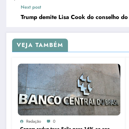
Next post
Trump demite Lisa Cook do conselho do
VEJA TAMBÉM
Redação
0
Copom reduz taxa Selic para 14% ao ano