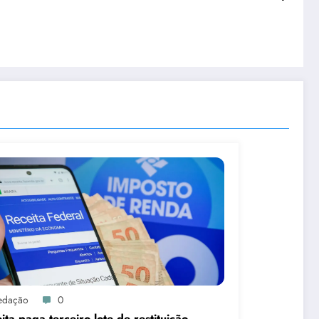
edação
0
ita paga terceiro lote de restituição