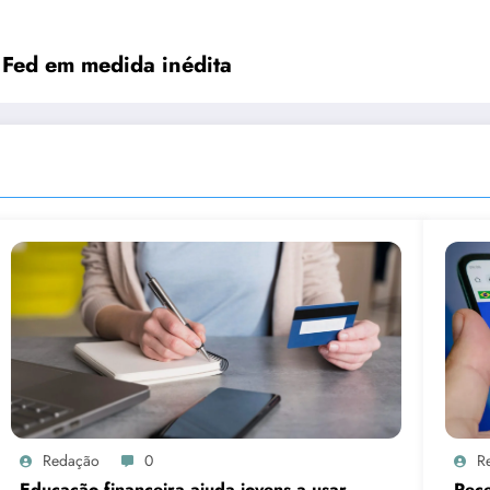
 Fed em medida inédita
Redação
0
R
Educação financeira ajuda jovens a usar
Rece