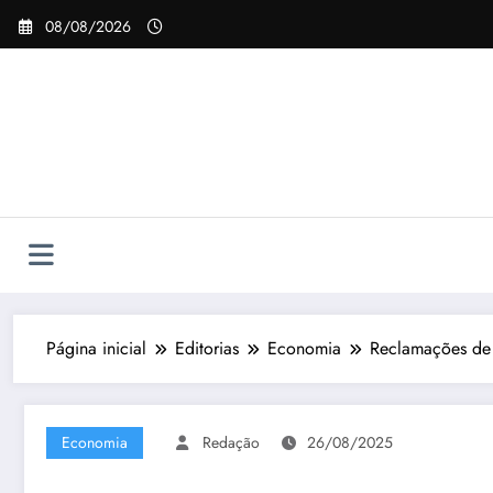
Pular
08/08/2026
para
o
conteúdo
Página inicial
Editorias
Economia
Reclamações de 
Economia
Redação
26/08/2025