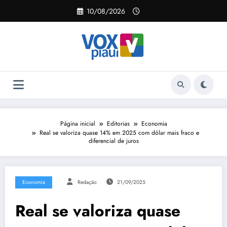
Pular
10/08/2026
para
o
conteúdo
Página inicial
Editorias
Economia
Real se valoriza quase 14% em 2025 com dólar mais fraco e
diferencial de juros
Economia
Redação
21/09/2025
Real se valoriza quase