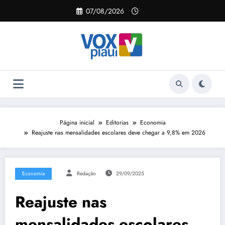
Pular
07/08/2026
para
o
conteúdo
Página inicial
Editorias
Economia
Reajuste nas mensalidades escolares deve chegar a 9,8% em 2026
Economia
Redação
29/09/2025
Reajuste nas
mensalidades escolares