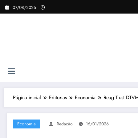
Pular
07/08/2026
para
o
conteúdo
Página inicial
Editorias
Economia
Reag Trust DTVM 
Economia
Redação
16/01/2026