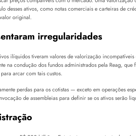
uscar preços compatíveis com o mercado. Uma valorização 
lo desses ativos, como notas comerciais e carteiras de cré
alor original.
entaram irregularidades
vos ilíquidos tiveram valores de valorização incompatíveis 
e na condução dos fundos administrados pela Reag, que f
 para arcar com tais custos.
camente perdas para os cotistas — exceto em operações es
vocação de assembleias para definir se os ativos serão liq
istração