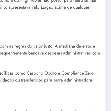
como a do High Tower não possui parâmetro similar,
dito, apresentava valorização acima de qualquer
com as regras do valor justo. A mediana de erros e
requentemente bancava despesas administrativas com
pecíficas como Carbono Oculto e Compliance Zero,
uidados ou transferidos para outra administradora.