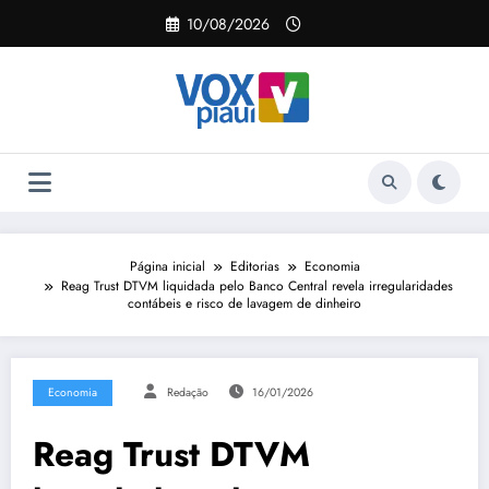
Pular
10/08/2026
para
o
conteúdo
Página inicial
Editorias
Economia
Reag Trust DTVM liquidada pelo Banco Central revela irregularidades
contábeis e risco de lavagem de dinheiro
Economia
Redação
16/01/2026
Reag Trust DTVM