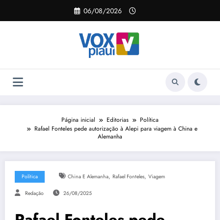
Pular
06/08/2026
para
o
conteúdo
Página inicial
Editorias
Política
Rafael Fonteles pede autorização à Alepi para viagem à China e
Alemanha
,
,
Política
China E Alemanha
Rafael Fonteles
Viagem
Redação
26/08/2025
Rafael Fonteles pede