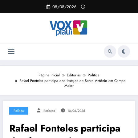
Pular
08/08/2026
para
o
conteúdo
Página inicial
Editorias
Política
Rafael Fonteles participa dos festejos de Santo Antônio em Campo
Maior
Política
Redação
10/06/2025
Rafael Fonteles participa