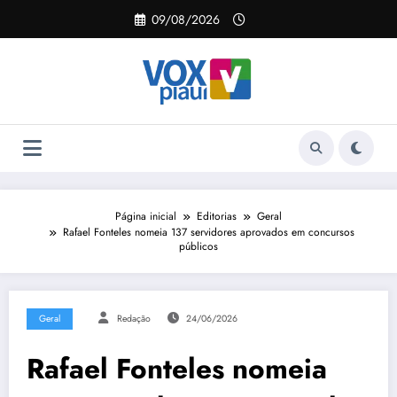
Pular
09/08/2026
para
o
conteúdo
Página inicial
Editorias
Geral
Rafael Fonteles nomeia 137 servidores aprovados em concursos
públicos
Geral
Redação
24/06/2026
Rafael Fonteles nomeia