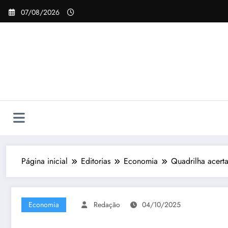
Pular
07/08/2026
para
o
conteúdo
Página inicial
Editorias
Economia
Quadrilha acert
Economia
Redação
04/10/2025