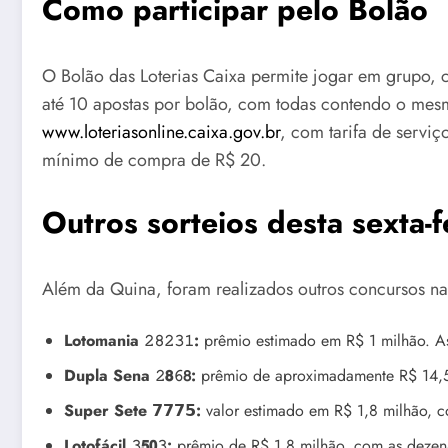
Como participar pelo Bolão
O Bolão das Loterias Caixa permite jogar em grupo, 
até 10 apostas por bolão, com todas contendo o mesm
www.loteriasonline.caixa.gov.br
, com tarifa de servi
mínimo de compra de R$ 20.
Outros sorteios desta sexta-f
Além da Quina, foram realizados outros concursos n
Lotomania 𝟸𝟾𝟸𝟹𝟷:
prêmio estimado em R$ 1 milhão. As
Dupla Sena 𝟸𝟴𝟼𝟪:
prêmio de aproximadamente R$ 14,5 
Super Sete 𝟳𝟳𝟳𝟱:
valor estimado em R$ 1,8 milhão, c
Lotofácil 𝟹𝟱𝟬𝟹:
prêmio de R$ 1,8 milhão, com as dezenas