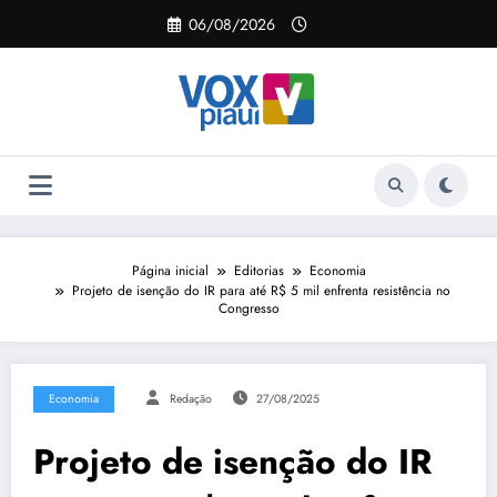
Pular
06/08/2026
para
o
conteúdo
Página inicial
Editorias
Economia
Projeto de isenção do IR para até R$ 5 mil enfrenta resistência no
Congresso
Economia
Redação
27/08/2025
Projeto de isenção do IR