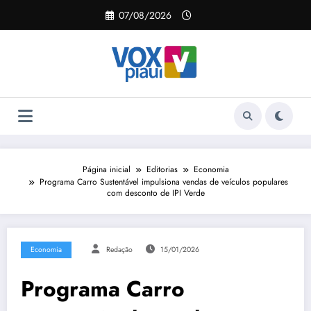
Pular
07/08/2026
para
o
conteúdo
Página inicial
Editorias
Economia
Programa Carro Sustentável impulsiona vendas de veículos populares
com desconto de IPI Verde
Economia
Redação
15/01/2026
Programa Carro