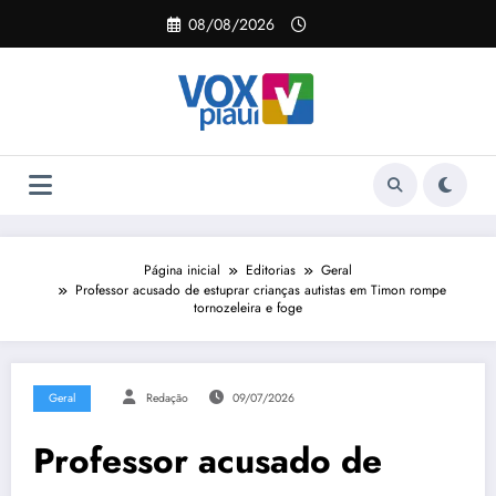
Pular
08/08/2026
para
o
conteúdo
Página inicial
Editorias
Geral
Professor acusado de estuprar crianças autistas em Timon rompe
tornozeleira e foge
Geral
Redação
09/07/2026
Professor acusado de