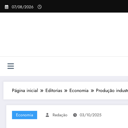
Pular
07/08/2026
para
o
conteúdo
Página inicial
Editorias
Economia
Produção indust
Economia
Redação
03/10/2025