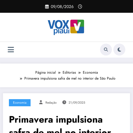
Pular
09/08/2026
para
o
conteúdo
Página inicial
Editorias
Economia
Primavera impulsiona safra de mel no interior de São Paulo
Economia
Redação
21/09/2025
Primavera impulsiona
safra de mel no interior