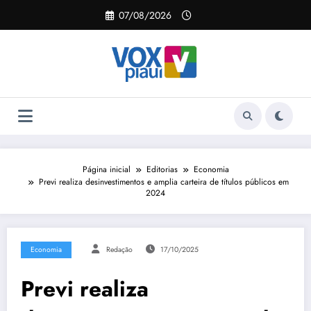
Pular
07/08/2026
para
o
conteúdo
Página inicial
Editorias
Economia
Previ realiza desinvestimentos e amplia carteira de títulos públicos em
2024
Economia
Redação
17/10/2025
Previ realiza