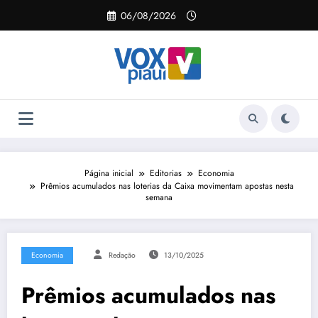
Pular
06/08/2026
para
o
conteúdo
Página inicial
Editorias
Economia
Prêmios acumulados nas loterias da Caixa movimentam apostas nesta
semana
Economia
Redação
13/10/2025
Prêmios acumulados nas