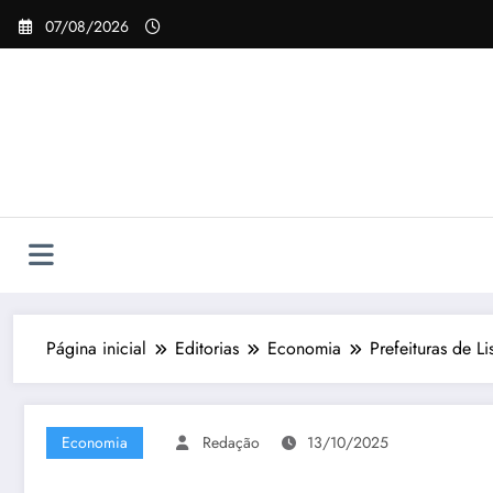
Pular
07/08/2026
para
o
conteúdo
Página inicial
Editorias
Economia
Prefeituras de 
Economia
Redação
13/10/2025