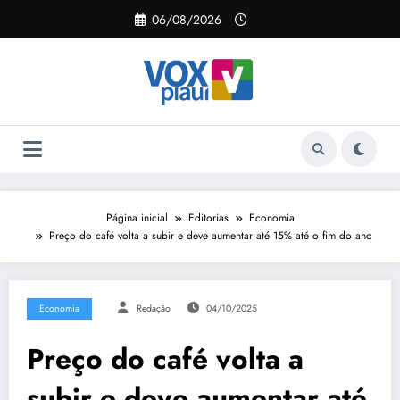
Pular
06/08/2026
para
o
conteúdo
Página inicial
Editorias
Economia
Preço do café volta a subir e deve aumentar até 15% até o fim do ano
Economia
Redação
04/10/2025
Preço do café volta a
subir e deve aumentar até