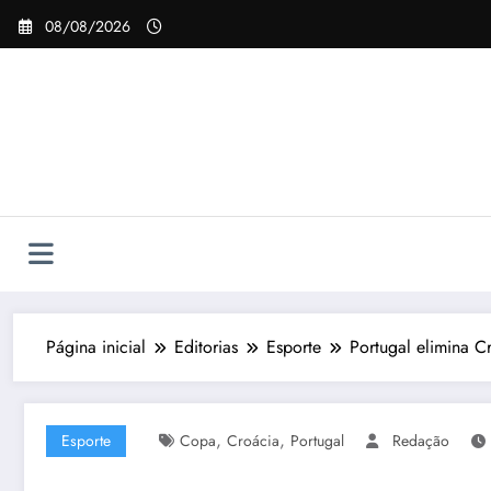
Pular
08/08/2026
para
o
conteúdo
Página inicial
Editorias
Esporte
Portugal elimina C
,
,
Esporte
Copa
Croácia
Portugal
Redação