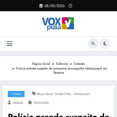
Pular
08/08/2026
para
o
conteúdo
Página inicial
Editorias
Cidades
Polícia prende suspeito de armazenar pornografia infantojuvenil em
Teresina
,
,
Cidades
Abuso Sexual
Homem Preso
Infanto-Juvenil
Redação
14/05/2026
Polícia prende suspeito de