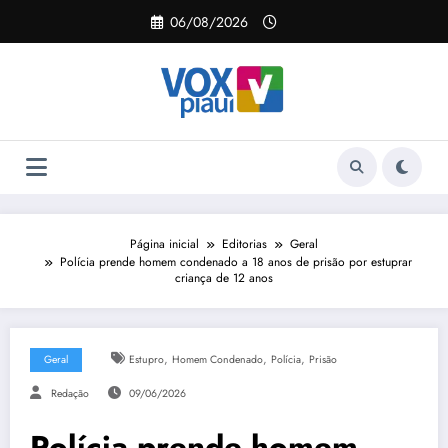
Pular
06/08/2026
para
o
conteúdo
Página inicial
Editorias
Geral
Polícia prende homem condenado a 18 anos de prisão por estuprar
criança de 12 anos
,
,
,
Geral
Estupro
Homem Condenado
Polícia
Prisão
Redação
09/06/2026
Polícia prende homem