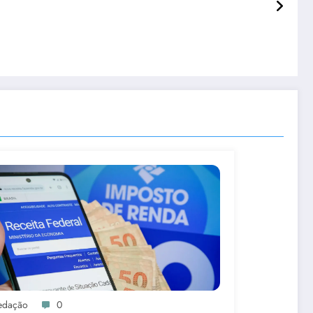
edação
0