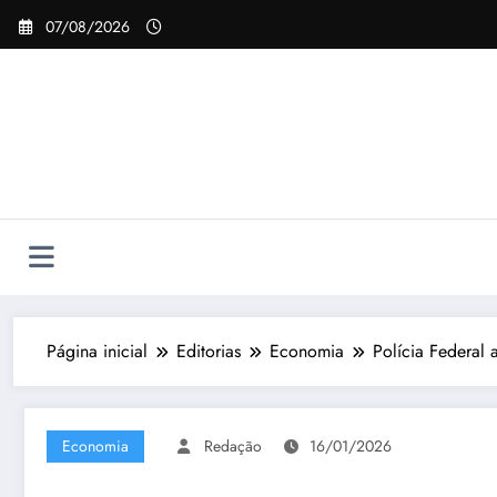
Pular
07/08/2026
para
o
conteúdo
Página inicial
Editorias
Economia
Polícia Federal 
Economia
Redação
16/01/2026