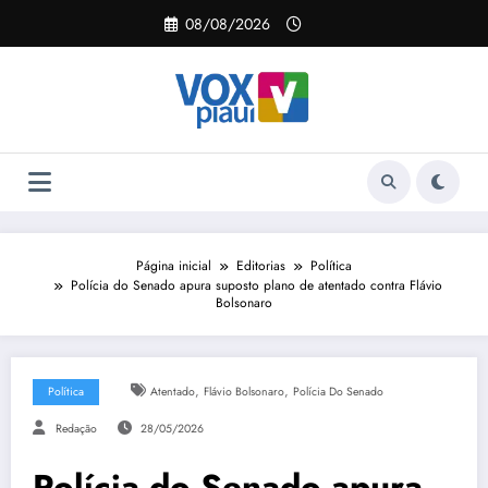
Pular
08/08/2026
para
o
conteúdo
Página inicial
Editorias
Política
Polícia do Senado apura suposto plano de atentado contra Flávio
Bolsonaro
,
,
Política
Atentado
Flávio Bolsonaro
Polícia Do Senado
Redação
28/05/2026
Polícia do Senado apura