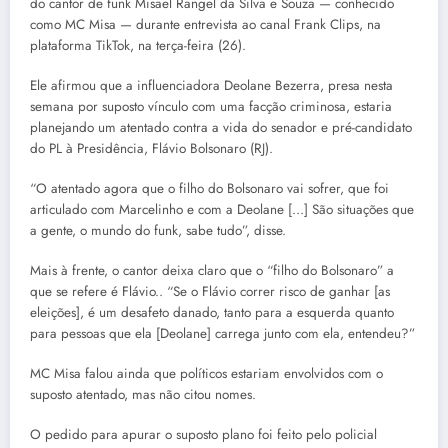
do cantor de funk Misael Rangel da Silva e Souza — conhecido
como MC Misa — durante entrevista ao canal Frank Clips, na
plataforma TikTok, na terça-feira (26).
Ele afirmou que a influenciadora Deolane Bezerra, presa nesta
semana por suposto vínculo com uma facção criminosa, estaria
planejando um atentado contra a vida do senador e pré-candidato
do PL à Presidência, Flávio Bolsonaro (RJ).
“O atentado agora que o filho do Bolsonaro vai sofrer, que foi
articulado com Marcelinho e com a Deolane […] São situações que
a gente, o mundo do funk, sabe tudo”, disse.
Mais à frente, o cantor deixa claro que o “filho do Bolsonaro” a
que se refere é Flávio.. “Se o Flávio correr risco de ganhar [as
eleições], é um desafeto danado, tanto para a esquerda quanto
para pessoas que ela [Deolane] carrega junto com ela, entendeu?”
MC Misa falou ainda que políticos estariam envolvidos com o
suposto atentado, mas não citou nomes.
O pedido para apurar o suposto plano foi feito pelo policial