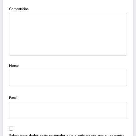
Comentários
Nome
Email
Salvar meus dados neste navegador para a próxima vez que eu comentar.