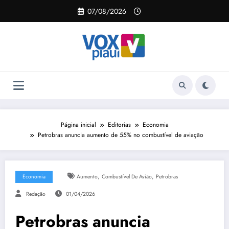
Pular
07/08/2026
para
o
conteúdo
Página inicial
Editorias
Economia
Petrobras anuncia aumento de 55% no combustível de aviação
,
,
Economia
Aumento
Combustível De Avião
Petrobras
Redação
01/04/2026
Petrobras anuncia