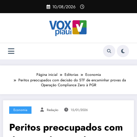
Pular
10/08/2026
para
o
conteúdo
Página inicial
Editorias
Economia
Peritos preocupados com decisão do STF de encaminhar provas da
Operação Compliance Zero à PGR
Economia
Redação
15/01/2026
Peritos preocupados com