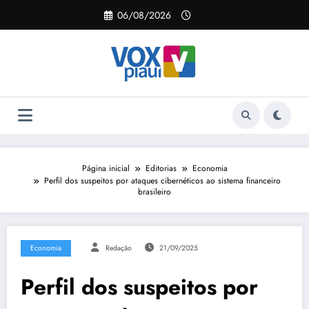
Pular
06/08/2026
para
o
conteúdo
Página inicial
Editorias
Economia
Perfil dos suspeitos por ataques cibernéticos ao sistema financeiro
brasileiro
Economia
Redação
21/09/2025
Perfil dos suspeitos por