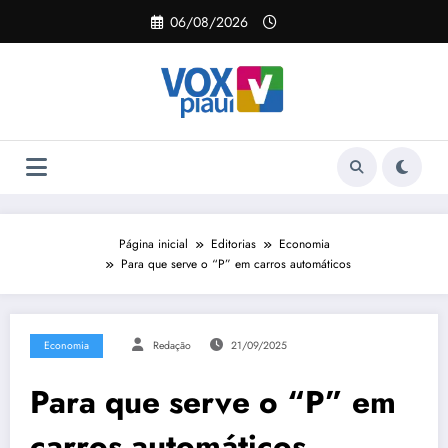
Pular
06/08/2026
para
o
conteúdo
Página inicial
Editorias
Economia
Para que serve o “P” em carros automáticos
Economia
Redação
21/09/2025
Para que serve o “P” em
carros automáticos