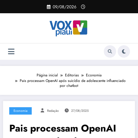
Pular
09/08/2026
para
o
conteúdo
Página inicial
Editorias
Economia
Pais processam OpenAI após suicídio de adolescente influenciado
por chatbot
Economia
Redação
27/08/2025
Pais processam OpenAI