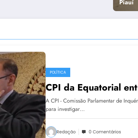
Piauí
POLÍTICA
CPI da Equatorial entr
A CPI - Comissão Parlamentar de Inquéri
para investigar…
Redação
0 Comentários