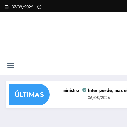
Pular
07/08/2026
para
o
conteúdo
a do cargo de ministro
Inter perde, mas elimina o Corin
ÚLTIMAS
06/08/2026