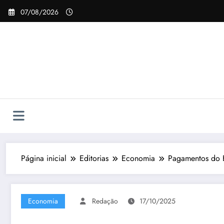
Pular
07/08/2026
para
o
conteúdo
Página inicial
Editorias
Economia
Pagamentos do 
Economia
Redação
17/10/2025