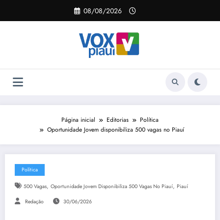
Pular
08/08/2026
para
o
conteúdo
Página inicial
Editorias
Política
Oportunidade Jovem disponibiliza 500 vagas no Piauí
Política
,
,
500 Vagas
Oportunidade Jovem Disponibiliza 500 Vagas No Piauí
Piauí
Redação
30/06/2026