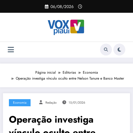
Pular
06/08/2026
para
o
conteúdo
Página inicial
Editorias
Economia
Operação investiga vínculo oculto entre Nelson Tanure e Banco Master
Economia
Redação
15/01/2026
Operação investiga
vínculo oculto entre