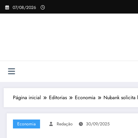
Pular
07/08/2026
para
o
conteúdo
Página inicial
Editorias
Economia
Nubank solicita
Economia
Redação
30/09/2025