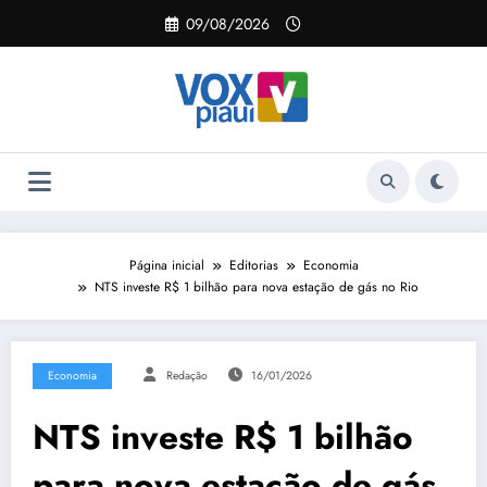
Pular
09/08/2026
para
o
conteúdo
Página inicial
Editorias
Economia
NTS investe R$ 1 bilhão para nova estação de gás no Rio
Economia
Redação
16/01/2026
NTS investe R$ 1 bilhão
para nova estação de gás