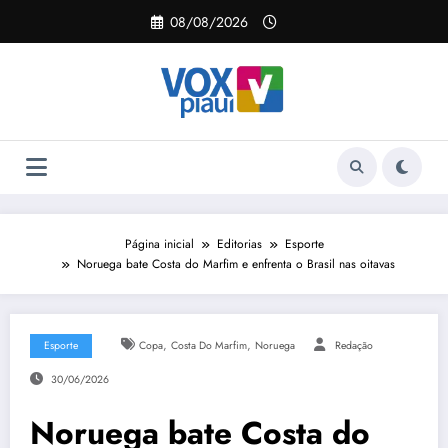
Pular
08/08/2026
para
o
conteúdo
Página inicial
Editorias
Esporte
Noruega bate Costa do Marfim e enfrenta o Brasil nas oitavas
,
,
Esporte
Copa
Costa Do Marfim
Noruega
Redação
30/06/2026
Noruega bate Costa do