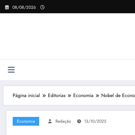
Pular
08/08/2026
para
o
conteúdo
Página inicial
Editorias
Economia
Nobel de Econo
Economia
Redação
13/10/2025