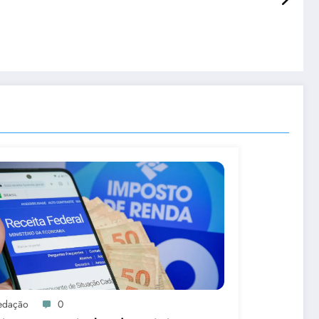
edação
0