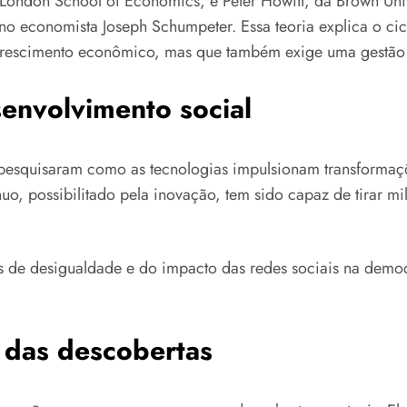
London School of Economics, e Peter Howitt, da Brown Univ
a no economista Joseph Schumpeter. Essa teoria explica o ci
 crescimento econômico, mas que também exige uma gestão 
envolvimento social
esquisaram como as tecnologias impulsionam transformaçõ
uo, possibilitado pela inovação, tem sido capaz de tirar mi
os de desigualdade e do impacto das redes sociais na democ
o das descobertas