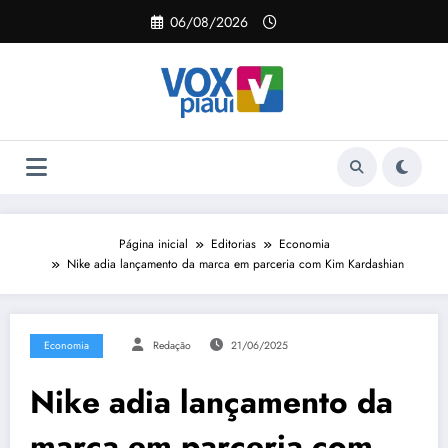
Pular
06/08/2026
para
o
conteúdo
Página inicial
Editorias
Economia
Nike adia lançamento da marca em parceria com Kim Kardashian
Economia
Redação
21/06/2025
Nike adia lançamento da
marca em parceria com